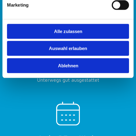
Marketing
Deine Vorteile
Alle zulassen
Auswahl erlauben
Firmenwagen und Smartphone
Ablehnen
Unterwegs gut ausgestattet