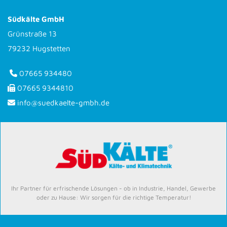
Südkälte GmbH
Grünstraße 13
79232 Hugstetten
07665 934480

07665 9344810

info@suedkaelte-gmbh.de

Ihr Partner für erfrischende Lösungen - ob in Industrie, Handel, Gewerbe
oder zu Hause: Wir sorgen für die richtige Temperatur!