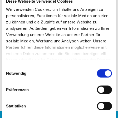
Diese Webseite verwendet Cookies
Wir verwenden Cookies, um Inhalte und Anzeigen zu
personalisieren, Funktionen für soziale Medien anbieten
zu können und die Zugriffe auf unsere Website zu
Arbeiten auf Augenhöhe
analysieren. Außerdem geben wir Informationen zu Ihrer
Verwendung unserer Website an unsere Partner für
Bei Südkälte bist Du wertvoller Teil des Teams. Und
soziale Medien, Werbung und Analysen weiter. Unsere
genauso wirst auch so behandelt. Kollegialität und
Partner führen diese Informationen möglicherweise mit
gegenseitiger Respekt stehen bei uns ganz oben.
weiteren Daten zusammen, die Sie ihnen bereitgestellt
Dein Einsatz wird gesehen. Vom Team genauso wie
haben oder die sie im Rahmen Ihrer Nutzung der Dienste
vom Chef. Wir hören zu, geben Feedback und ganz
gesammelt haben.
Einwilligungsauswahl
klar: wir feiern gute Ergebnisse – zusammen. Bei uns
Notwendig
gehst Du am Ende des Tages mit einem freien Kopf
nach Hause.
Präferenzen
Statistiken